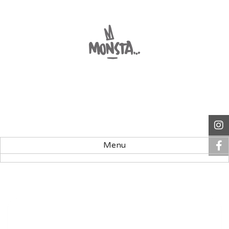
Monsta, french mixed-media
artist
Menu